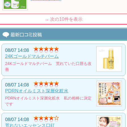
かたつむりシリーズをライン使いできる簡単ケ
アセット
5,000
円
→ 次の
10
件を表示
シミに決別!最強美白コスメセット
くすみケアパッチにトーンアップクリームとフ
ァンデーションのセット
6,000
円
08/07 14:08
24Kゴールドマルチバーム
24Kゴールドマルチバーム 荒れていた口唇も改
つや玉クリーム(NEW)
善
瞬時に白肌へと導くトーンアップクリーム
2,900
円
08/07 14:08
PDRNオイルミスト深層化粧水
PDRNオイルミスト深層化粧水 私の相棒に決定
奇跡のオールインワン石鹸(プラス)
です
頭から足先まで全身に使えるオールインワン石
鹸
08/07 14:08
2,000
円
荒れないエッセンス口紅