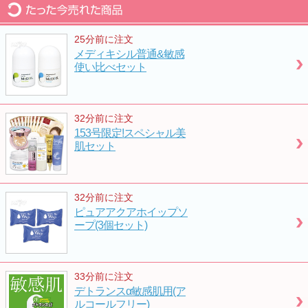
デオエース密着速乾使い比べセット
デオエース密着タイプと速乾タイプのお得なセ
25分前に注文
ット
メディキシル普通&敏感
6,000
円
使い比べセット
エクストラロングラッシュ(プラス)
32分前に注文
まつ毛・眉毛の悩みをケアする専用育毛剤
153号限定!スペシャル美
5,800
円
肌セット
つや玉クリーム特別セット
32分前に注文
ピュアアクアホイップソ
誰もが驚く魔法のようなケアクリーム特別セッ
ープ(3個セット)
トです
5,000
円
33分前に注文
かたつむり簡単ケアセット
デトランスα敏感肌用(ア
ルコールフリー)