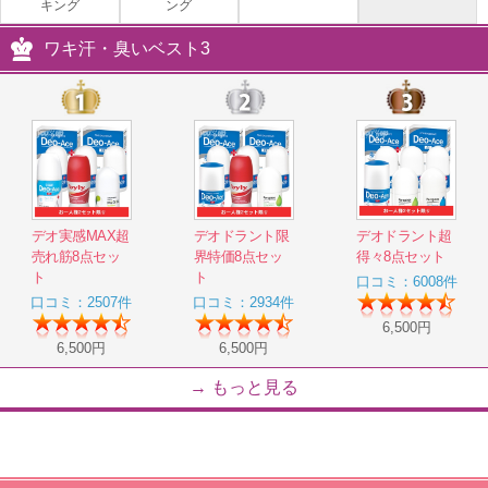
キング
ング
ワキ汗・臭いベスト3
デオ新鋭オールスター8点セット
注目アイテムと定番デオエ―スの8点セット
6,500
円
コラーゲンカバーフィットファンデセッ
ト(最強UVカット)
デオ実感MAX超
デオドラント限
デオドラント超
売れ筋8点セッ
界特価8点セッ
得々8点セット
コラーゲン配合パウダーファンデ
ト
ト
口コミ：6008件
1,990
円
口コミ：2507件
口コミ：2934件
6,500円
6,500円
6,500円
ピタデオーレEX
→ もっと見る
地中海の知恵から生まれた、やさしく頼れるニ
オイケア
4,800
円