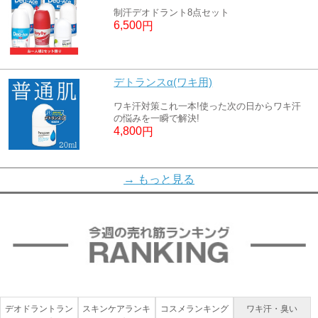
制汗デオドラント8点セット
6,500
円
デトランスα(ワキ用)
ワキ汗対策これ一本!使った次の日からワキ汗
の悩みを一瞬で解決!
4,800
円
デトランスα敏感肌用(アルコールフリー)
→ もっと見る
デトランスαの敏感肌向けロールオン
4,800
円
デオエースEX(プラス)(薬用クリーム)
大人気デオエースから医薬部外品が登場
4,800
円
デオドラントラン
スキンケアランキ
コスメランキング
ワキ汗・臭い