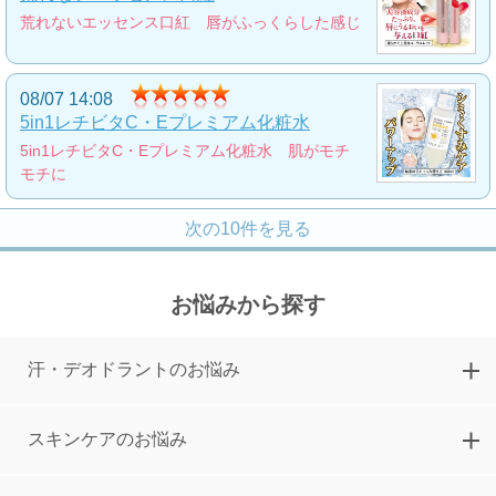
荒れないエッセンス口紅 唇がふっくらした感じ
つや玉クリーム
瞬時に白肌へと導くトーンアップクリーム
08/07 14:08
2,900
円
5in1レチビタC・Eプレミアム化粧水
5in1レチビタC・Eプレミアム化粧水 肌がモチ
モチに
151号限定!25周年スペシャル美肌セット
次の10件を見る
151号限定のスペシャルセット
10,000
円
お悩みから探す
ボトックスペプチドオールインワンクリ
ーム(EX)
汗・デオドラントのお悩み
大人気のボトックスオールインワンクリームが
リニューアル
スキンケアのお悩み
3,900
円
NEW若見えツヤ美人メイク5点セット