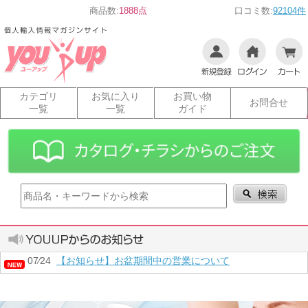
商品数:
1888点
口コミ数:
92104件
カテゴリ
お気に入り
お買い物
お問合せ
一覧
一覧
ガイド
07⁄24
【お知らせ】お盆期間中の営業について