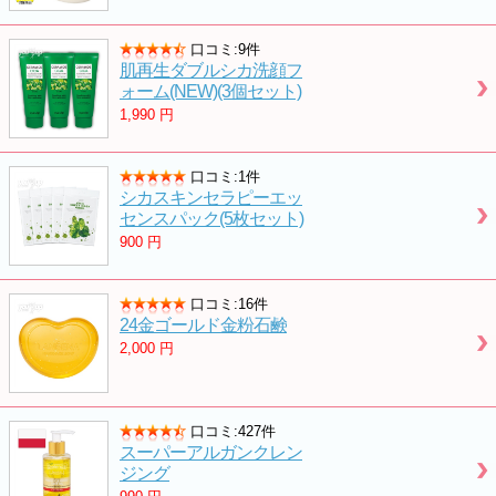
口コミ:9件
肌再生ダブルシカ洗顔フ
ォーム(NEW)(3個セット)
1,990
円
口コミ:1件
シカスキンセラピーエッ
センスパック(5枚セット)
900
円
口コミ:16件
24金ゴールド金粉石鹸
2,000
円
口コミ:427件
スーパーアルガンクレン
ジング