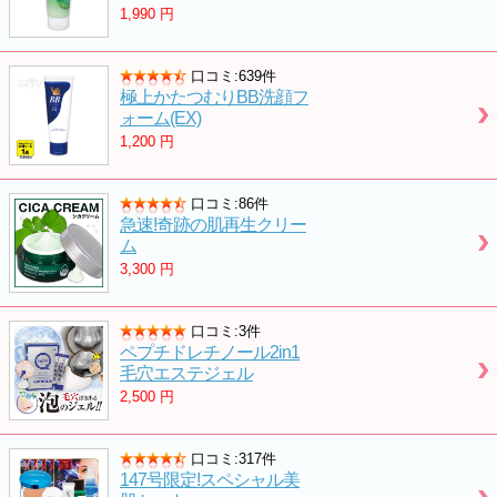
1,990
円
口コミ:639件
極上かたつむりBB洗顔フ
ォーム(EX)
1,200
円
口コミ:86件
急速!奇跡の肌再生クリー
ム
3,300
円
口コミ:3件
ペプチドレチノール2in1
毛穴エステジェル
2,500
円
口コミ:317件
147号限定!スペシャル美