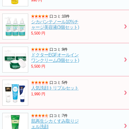
990
円
口コミ:10件
シカパンテノール10%チ
ャージ美容液(3個セット)
5,500
円
口コミ:9件
ドクターEGFオールイン
ワンクリーム(3個セット)
5,500
円
口コミ:5件
人気洗顔トリプルセット
1,990
円
口コミ:7件
肌再生シカくすみ取りジ
ェル洗顔