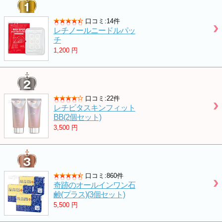
口コミ:14件
レチノールニードルパッ
チ
1,200
円
口コミ:22件
レチビタスキンフィット
BB(2個セット)
3,500
円
口コミ:860件
奇跡のオールインワン石
鹸(プラス)(3個セット)
5,500
円