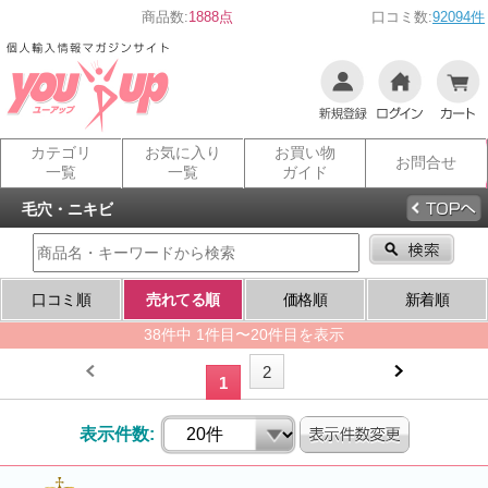
商品数:
1888点
口コミ数:
92094件
カテゴリ
お気に入り
お買い物
お問合せ
一覧
一覧
ガイド
毛穴・ニキビ
口コミ順
売れてる順
価格順
新着順
38件中 1件目〜20件目を表示
2
1
表示件数: