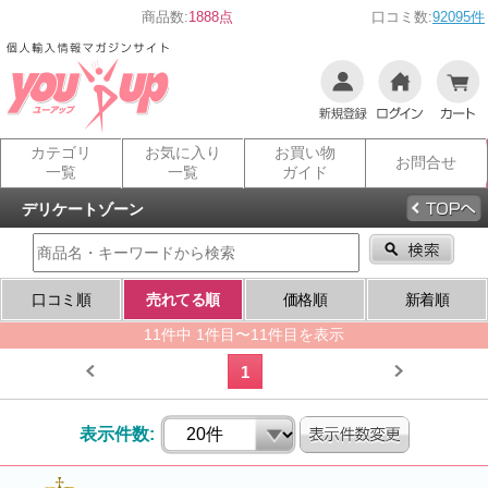
商品数:
1888点
口コミ数:
92095件
カテゴリ
お気に入り
お買い物
お問合せ
一覧
一覧
ガイド
デリケートゾーン
口コミ順
売れてる順
価格順
新着順
11件中 1件目〜11件目を表示
1
表示件数: