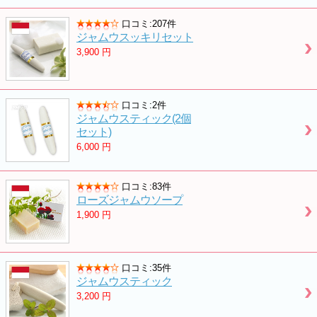
口コミ:207件
ジャムウスッキリセット
3,900
円
口コミ:2件
ジャムウスティック(2個
セット)
6,000
円
口コミ:83件
ローズジャムウソープ
1,900
円
口コミ:35件
ジャムウスティック
3,200
円