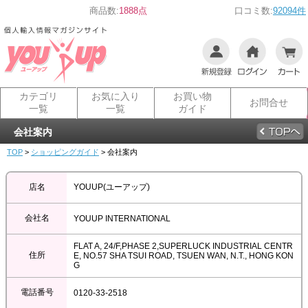
商品数:
1888点
口コミ数:
92094件
カテゴリ
お気に入り
お買い物
お問合せ
一覧
一覧
ガイド
会社案内
TOP
>
ショッピングガイド
> 会社案内
店名
YOUUP(ユーアップ)
会社名
YOUUP INTERNATIONAL
FLAT A, 24/F,PHASE 2,SUPERLUCK INDUSTRIAL CENTR
住所
E, NO.57 SHA TSUI ROAD, TSUEN WAN, N.T., HONG KON
G
電話番号
0120-33-2518