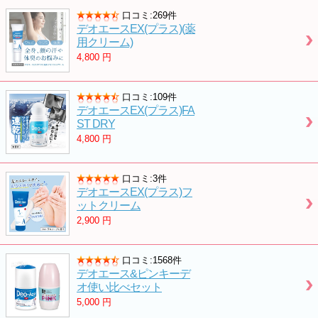
口コミ:269件
デオエースEX(プラス)(薬
用クリーム)
4,800
円
口コミ:109件
デオエースEX(プラス)FA
ST DRY
4,800
円
口コミ:3件
デオエースEX(プラス)フ
ットクリーム
2,900
円
口コミ:1568件
デオエース&ピンキーデ
オ使い比べセット
5,000
円