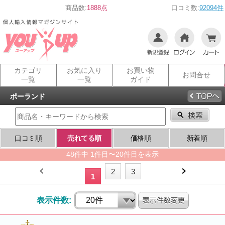
商品数:
1888点
口コミ数:
92094件
カテゴリ
お気に入り
お買い物
お問合せ
一覧
一覧
ガイド
ポーランド
口コミ順
売れてる順
価格順
新着順
48件中 1件目〜20件目を表示
2
3
1
表示件数: