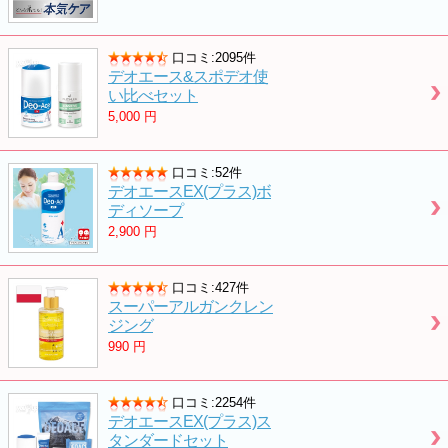
口コミ:2095件
デオエース&スポデオ使
い比べセット
5,000
円
口コミ:52件
デオエースEX(プラス)ボ
ディソープ
2,900
円
口コミ:427件
スーパーアルガンクレン
ジング
990
円
口コミ:2254件
デオエースEX(プラス)ス
タンダードセット