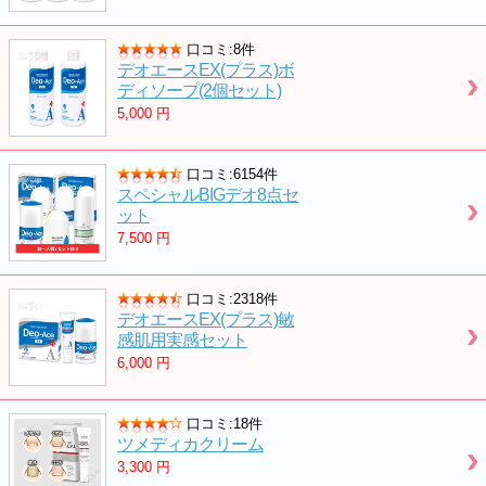
口コミ:8件
デオエースEX(プラス)ボ
ディソープ(2個セット)
5,000
円
口コミ:6154件
スペシャルBIGデオ8点セ
ット
7,500
円
口コミ:2318件
デオエースEX(プラス)敏
感肌用実感セット
6,000
円
口コミ:18件
ツメディカクリーム
3,300
円