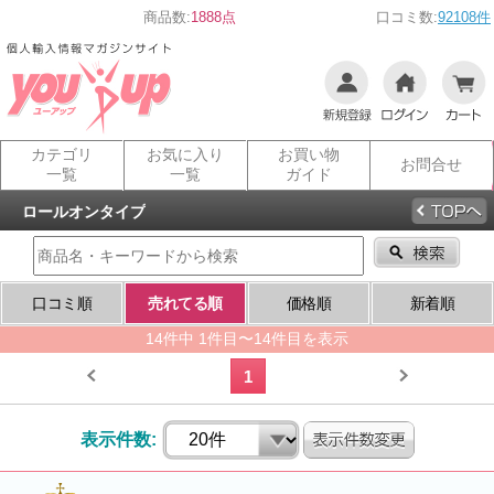
商品数:
1888点
口コミ数:
92108件
カテゴリ
お気に入り
お買い物
お問合せ
一覧
一覧
ガイド
ロールオンタイプ
口コミ順
売れてる順
価格順
新着順
14件中 1件目〜14件目を表示
1
表示件数: