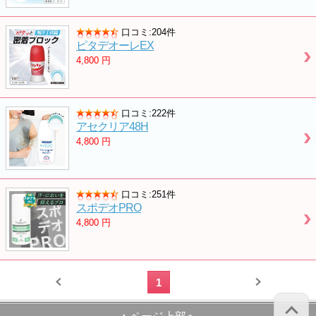
口コミ:204件
ピタデオーレEX
4,800
円
口コミ:222件
アセクリア48H
4,800
円
口コミ:251件
スポデオPRO
4,800
円
1