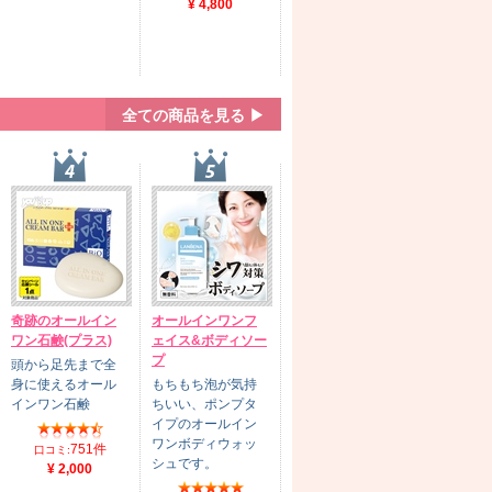
¥ 4,800
全ての商品を見る ▶
奇跡のオールイン
オールインワンフ
ワン石鹸(プラス)
ェイス&ボディソー
プ
頭から足先まで全
身に使えるオール
もちもち泡が気持
インワン石鹸
ちいい、ポンプタ
イプのオールイン
ワンボディウォッ
751件
口コミ:
シュです。
¥ 2,000