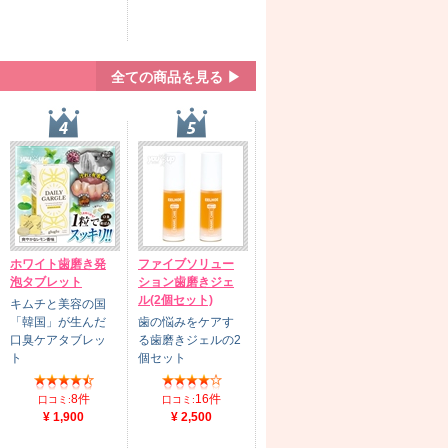
全ての商品を見る ▶
ホワイト歯磨き発
ファイブソリュー
泡タブレット
ション歯磨きジェ
ル(2個セット)
キムチと美容の国
「韓国」が生んだ
歯の悩みをケアす
口臭ケアタブレッ
る歯磨きジェルの2
ト
個セット
8件
16件
口コミ:
口コミ:
¥ 1,900
¥ 2,500