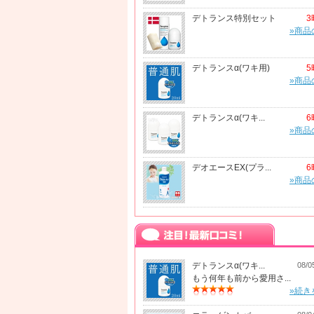
デトランス特別セット
3
»商品
デトランスα(ワキ用)
5
»商品
デトランスα(ワキ...
6
»商品
デオエースEX(プラ...
6
»商品
デトランスα(ワキ...
08/0
もう何年も前から愛用さ...
»続き