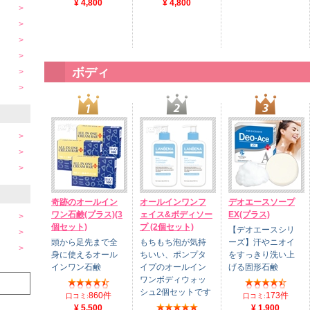
¥ 4,800
¥ 4,800
ボディ
奇跡のオールイン
オールインワンフ
デオエースソープ
ワン石鹸(プラス)(3
ェイス&ボディソー
EX(プラス)
個セット)
プ (2個セット)
【デオエースシリ
頭から足先まで全
もちもち泡が気持
ーズ】汗やニオイ
身に使えるオール
ちいい、ポンプタ
をすっきり洗い上
インワン石鹸
イプのオールイン
げる固形石鹸
ワンボディウォッ
シュ2個セットです
860件
173件
口コミ:
口コミ:
¥ 5,500
¥ 1,900