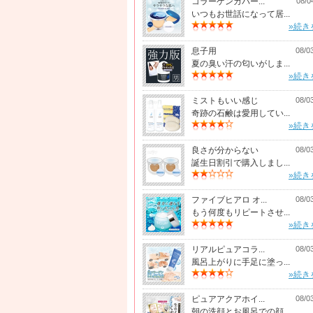
コラーゲンカバー...
08/0
いつもお世話になって居...
»続き
息子用
08/0
夏の臭い汗の匂いがしま...
»続き
ミストもいい感じ
08/0
奇跡の石鹸は愛用してい...
»続き
良さが分からない
08/0
誕生日割引で購入しまし...
»続き
ファイブヒアロ オ...
08/0
もう何度もリピートさせ...
»続き
リアルピュアコラ...
08/0
風呂上がりに手足に塗っ...
»続き
ピュアアクアホイ...
08/0
朝の洗顔とお風呂での顔...