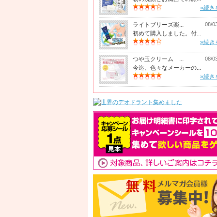
»続き
ライトブリーズ楽...
08/0
初めて購入しました。付...
»続き
つや玉クリーム ...
08/0
今迄、色々なメーカーの...
»続き