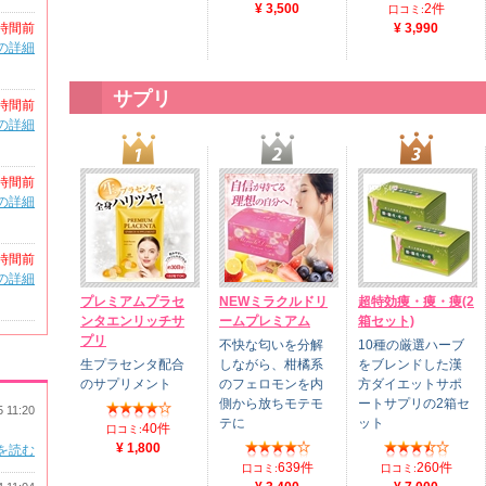
¥ 3,500
2件
口コミ:
時間前
¥ 3,990
の詳細
サプリ
時間前
の詳細
時間前
の詳細
時間前
の詳細
プレミアムプラセ
NEWミラクルドリ
超特効痩・痩・痩(2
ンタエンリッチサ
ームプレミアム
箱セット)
プリ
不快な匂いを分解
10種の厳選ハーブ
生プラセンタ配合
しながら、柑橘系
をブレンドした漢
のサプリメント
のフェロモンを内
方ダイエットサポ
側から放ちモテモ
ートサプリの2箱セ
5 11:20
テに
ット
40件
口コミ:
¥ 1,800
を読む
639件
260件
口コミ:
口コミ: