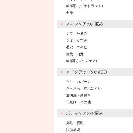
敏感肌（デオドラント）
全身
スキンケアのお悩み
シワ・たるみ
シミ・くすみ
毛穴・ニキビ
目元・口元
敏感肌(スキンケア）
メイクアップのお悩み
ツヤ・カバー力
さらさら・崩れにくい
透明感・薄付き
日焼け・その他
ボディケアのお悩み
抑毛・脱毛
脂肪燃焼