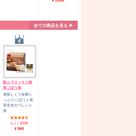
¥ 3,000
全ての商品を見る ▶
飲んでスッキリ焙
煎ごぼう茶
美味しくて栄養た
っぷり!ごぼうと発
芽玄米のブレンド
茶
83件
口コミ:
¥ 990