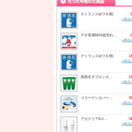
デトランスα(ワキ用)
»商品
デオ実感MAX超売れ...
»商品
デトランスα(ワキ用)
1
»商品
肌再生ダブルシカ...
1
»商品
コラーゲンカバー...
3
»商品
アセクリア&ス...
3
»商品