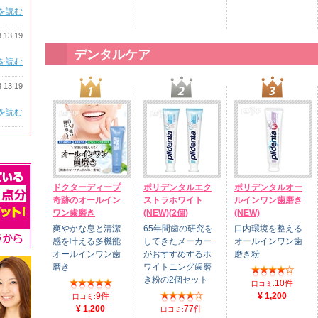
を読む
3 13:19
デンタルケア
を読む
3 13:19
を読む
ドクターディープ
ポリデンタルエク
ポリデンタルオー
奇跡のオールイン
ストラホワイト
ルインワン歯磨き
ワン歯磨き
(NEW)(2個)
(NEW)
爽やかな息と清潔
65年間歯の研究を
口内環境を整える
感を叶える多機能
してきたメーカー
オールインワン歯
オールインワン歯
がおすすめするホ
磨き粉
磨き
ワイトニング歯磨
き粉の2個セット
10件
口コミ:
9件
¥ 1,200
口コミ:
¥ 1,200
77件
口コミ: