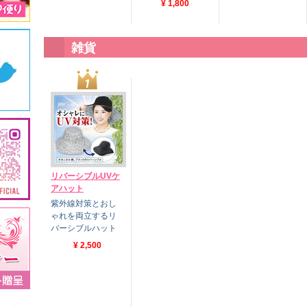
¥ 1,800
雑貨
リバーシブルUVケ
アハット
紫外線対策とおし
ゃれを両立するリ
バーシブルハット
¥ 2,500