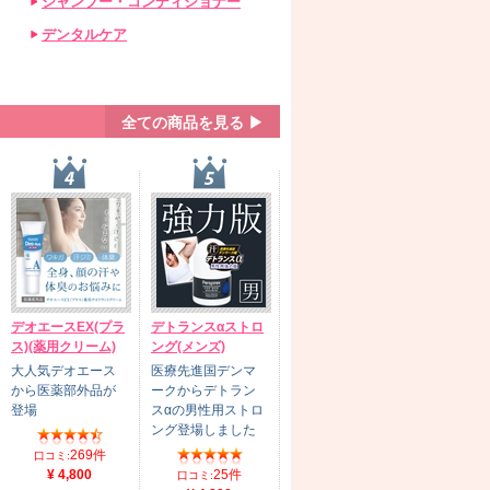
シャンプー・コンディショナー
デンタルケア
全ての商品を見る ▶
デオエースEX(プラ
デトランスαストロ
ス)(薬用クリーム)
ング(メンズ)
大人気デオエース
医療先進国デンマ
から医薬部外品が
ークからデトラン
登場
スαの男性用ストロ
ング登場しました
269件
口コミ:
¥ 4,800
25件
口コミ: