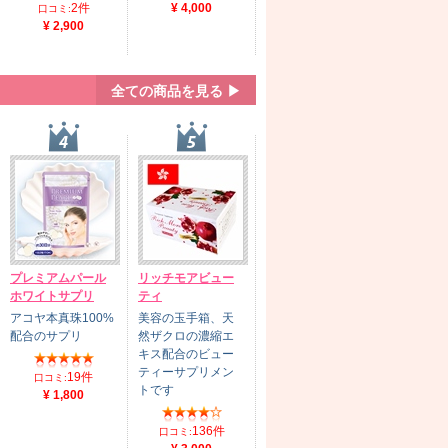
2件
¥ 4,000
口コミ:
¥ 2,900
全ての商品を見る ▶
プレミアムパール
リッチモアビュー
ホワイトサプリ
ティ
アコヤ本真珠100%
美容の玉手箱、天
配合のサプリ
然ザクロの濃縮エ
キス配合のビュー
ティーサプリメン
19件
口コミ:
トです
¥ 1,800
136件
口コミ: