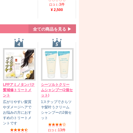
3件
口コミ:
¥ 2,500
全ての商品を見る ▶
LPPアミノタンパク
シーソルトクリー
髪補修トリートメ
ムシャンプー(2個セ
ント
ット)
広がりやすい髪質
1ステップでさらツ
やダメージヘアで
ヤ髪叶うクリーム
お悩みの方におす
シャンプーの2個セ
すめのトリートメ
ット
ントです
13件
口コミ: