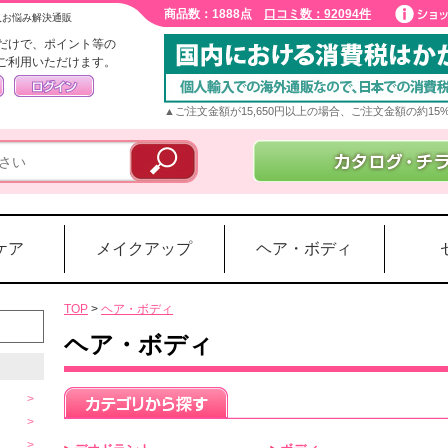
商品数：1888点
口コミ数：92094件
入お悩み解決通販
だけで、ポイント等の
ご利用いただけます。
▲ご注文金額が15,650円以上の場合、ご注文金額の約1
ケア
メイクアップ
ヘア・ボディ
TOP
>
ヘア・ボディ
ヘア・ボディ