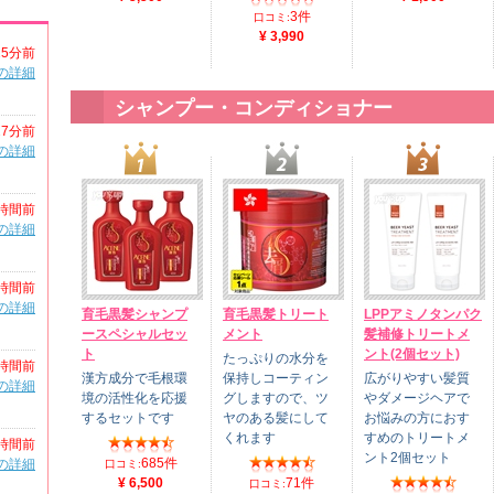
3件
口コミ:
¥ 3,990
25分前
の詳細
シャンプー・コンディショナー
27分前
の詳細
時間前
の詳細
時間前
の詳細
育毛黒髪シャンプ
育毛黒髪トリート
LPPアミノタンパク
ースペシャルセッ
メント
髪補修トリートメ
ト
ント(2個セット)
たっぷりの水分を
時間前
漢方成分で毛根環
保持しコーティン
広がりやすい髪質
の詳細
境の活性化を応援
グしますので、ツ
やダメージヘアで
するセットです
ヤのある髪にして
お悩みの方におす
くれます
すめのトリートメ
時間前
ント2個セット
685件
の詳細
口コミ:
¥ 6,500
71件
口コミ: