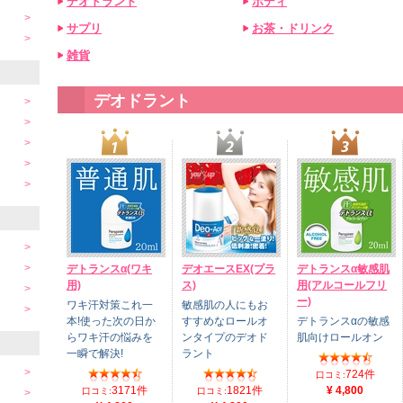
デオドラント
ボディ
サプリ
お茶・ドリンク
雑貨
デオドラント
デトランスα(ワキ
デオエースEX(プラ
デトランスα敏感肌
用)
ス)
用(アルコールフリ
ー)
ワキ汗対策これ一
敏感肌の人にもお
本!使った次の日か
すすめなロールオ
デトランスαの敏感
らワキ汗の悩みを
ンタイプのデオド
肌向けロールオン
一瞬で解決!
ラント
724件
口コミ:
3171件
1821件
¥ 4,800
口コミ:
口コミ: