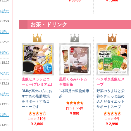
¥ 3,400
¥ 7,000
4 11:04
を読む
3 23:24
お茶・ドリンク
を読む
3 22:25
を読む
3 18:12
を読む
楽痩せスラッとコ
黒豆くるみハトム
ベジポタ楽痩せス
3 13:19
ーヒー(プレミアム)
ギ焙煎茶
ープ
BMIが高めの方にお
1杯満足の穀物健康
野菜のうま味と栄
を読む
すすめの脂肪燃焼
茶
養をぎゅっと詰め
をサポートするコ
込んだダイエット
3 13:19
ーヒーです
サポートスープ
66件
口コミ:
¥ 990
を読む
210件
6件
口コミ:
口コミ:
¥ 2,800
¥ 2,990
3 13:19