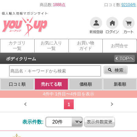
商品数:
1888点
口コミ数:
92104件
カテゴリ
お気に入り
お買い物
お問合せ
一覧
一覧
ガイド
ボディクリーム
口コミ順
売れてる順
価格順
新着順
4件中 1件目〜4件目を表示
1
表示件数: