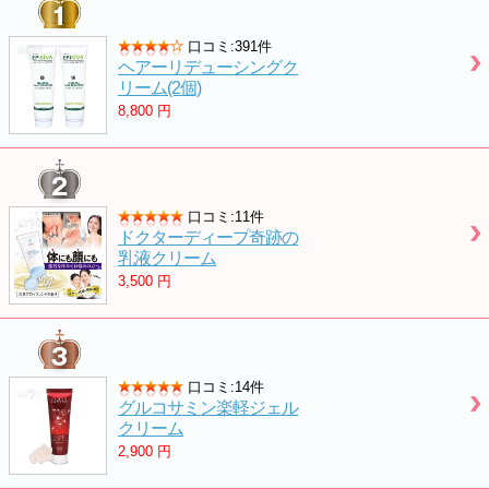
口コミ:391件
ヘアーリデューシングク
リーム(2個)
8,800
円
口コミ:11件
ドクターディープ奇跡の
乳液クリーム
3,500
円
口コミ:14件
グルコサミン楽軽ジェル
クリーム
2,900
円