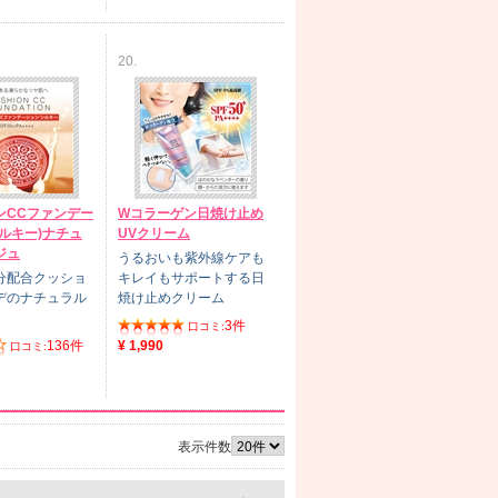
20.
ンCCファンデー
Wコラーゲン日焼け止め
ルキー)ナチュ
UVクリーム
ジュ
うるおいも紫外線ケアも
分配合クッショ
キレイもサポートする日
デのナチュラル
焼け止めクリーム
3件
口コミ:
136件
¥ 1,990
口コミ:
表示件数