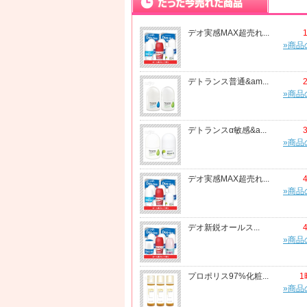
デオ実感MAX超売れ...
»商品
デトランス普通&am...
»商品
デトランスα敏感&a...
»商品
デオ実感MAX超売れ...
»商品
デオ新鋭オールス...
»商品
プロポリス97%化粧...
1
»商品