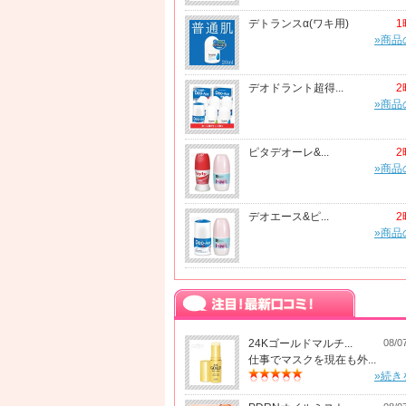
デトランスα(ワキ用)
1
»商品
デオドラント超得...
2
»商品
ピタデオーレ&...
2
»商品
デオエース&ピ...
2
»商品
24Kゴールドマルチ...
08/0
仕事でマスクを現在も外...
»続き