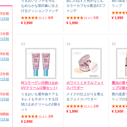
うるおいとツヤを与え、
肌にのばすと色がなじむ
唇の温度
なめらかな肌印象に仕上
カラーカプセル配合CCフ
リップ
げるクッションファンデ
ァンデ
15分前
8件
5件
¥ 1,990
口コミ:
口コミ:
の詳細
¥ 2,990
¥ 1,990
21分前
の詳細
13.
14.
15.
39分前
の詳細
42分前
の詳細
Wコラーゲン日焼け止め
ホワイトミネラルフェイ
魔法の落
UVクリーム(2個セット)
スパウダー
ップ(2個
45分前
うるおいも紫外線ケアも
メイクの仕上がりを整え
唇の温度
の詳細
キレイもサポートする日
るフェイスパウダー
リップの
焼け止めクリームの2個セ
2件
口コミ:
ット
¥ 1,990
¥ 3,500
時間前
3件
口コミ:
の詳細
¥ 2,990