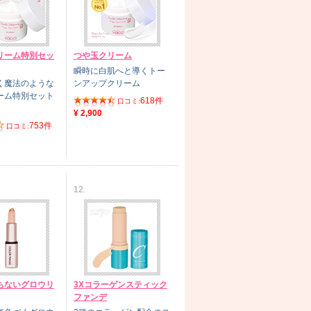
リーム特別セッ
つや玉クリーム
瞬時に白肌へと導くトー
く魔法のような
ンアップクリーム
ーム特別セット
618件
口コミ:
¥ 2,900
753件
口コミ:
12.
ちないグロウリ
3Xコラーゲンスティック
ファンデ