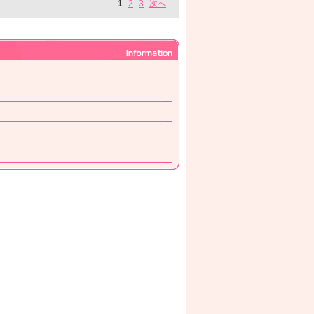
1
2
3
次へ