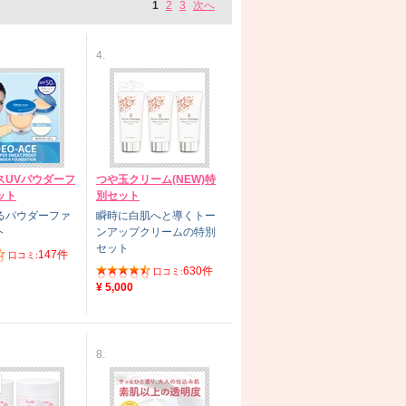
1
2
3
次へ
4.
スUVパウダーフ
つや玉クリーム(NEW)特
ット
別セット
るパウダーファ
瞬時に白肌へと導くトー
ト
ンアップクリームの特別
セット
147件
口コミ:
630件
口コミ:
¥ 5,000
8.