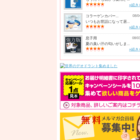
»続き
コラーゲンカバー...
08/0
いつもお世話になって居...
»続き
息子用
08/0
夏の臭い汗の匂いがしま...
»続き