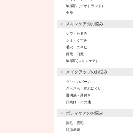
敏感肌（デオドラント）
全身
スキンケアのお悩み
シワ・たるみ
シミ・くすみ
毛穴・ニキビ
目元・口元
敏感肌(スキンケア）
メイクアップのお悩み
ツヤ・カバー力
さらさら・崩れにくい
透明感・薄付き
日焼け・その他
ボディケアのお悩み
抑毛・脱毛
脂肪燃焼