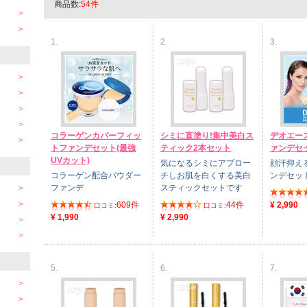
商品数:
54件
1.
2.
3.
コラーゲンカバーフィッ
シミに直塗り!集中美白ス
デオエー
トファンデセット(最強
ティック2本セット
ァンデセ
UVカット)
気になるシミにアプロー
顔汗抑え
コラーゲン配合パウダー
チしお肌を白くする美白
ンデセッ
ファンデ
スティックセットです
609件
44件
¥ 2,990
口コミ:
口コミ:
¥ 1,990
¥ 2,990
5.
6.
7.