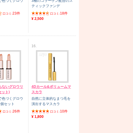
で色づくグロウ
3種のコラーゲン配合のス
ティックファンデ
23件
18件
口コミ:
口コミ:
¥ 2,500
16.
ちないグロウリ
4Dカール&ボリュームマ
セット)
スカラ
で色づくグロウ
自然に立体的なまつ毛を
2個セット
演出するマスカラ
26件
10件
口コミ:
口コミ:
¥ 1,800