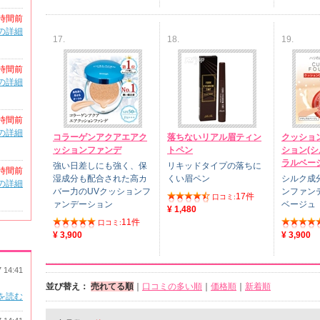
時間前
の詳細
17.
18.
19.
時間前
の詳細
時間前
の詳細
コラーゲンアクアエアク
落ちないリアル眉ティン
クッショ
ッションファンデ
トペン
ション(シ
ラルベー
強い日差しにも強く、保
リキッドタイプの落ちに
時間前
湿成分も配合された高カ
くい眉ペン
シルク成
の詳細
バー力のUVクッションフ
ンファン
17件
口コミ:
ァンデーション
ベージュ
¥ 1,480
11件
口コミ:
¥ 3,900
¥ 3,900
7 14:41
並び替え：
売れてる順
｜
口コミの多い順
｜
価格順
｜
新着順
を読む