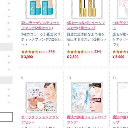
3Xコラーゲンスティック
4Dカール&ボリュームマ
つや玉ク
ファンデ(2個セット)
スカラ(2個セット)
ト
3種のコラーゲン配合のス
自然に立体的なまつ毛を
誰もが驚
ティックファンデの2個セ
演出するマスカラ2個セッ
ケアクリ
ット
ト
です
33件
23件
口コミ:
口コミ:
¥ 3,990
¥ 2,500
¥ 5,000
9.
10.
11.
オーラクッションファン
魔法の楽速フィットCCフ
魔法の落
デセット
ァンデ
ップ