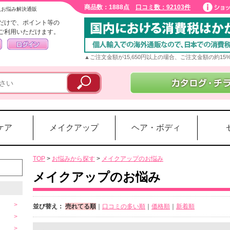
商品数：1888点
口コミ数：92103件
入お悩み解決通販
だけで、ポイント等の
ご利用いただけます。
▲ご注文金額が15,650円以上の場合、ご注文金額の約1
ケア
メイクアップ
ヘア・ボディ
TOP
>
お悩みから探す
>
メイクアップのお悩み
メイクアップのお悩み
並び替え：
売れてる順
｜
口コミの多い順
｜
価格順
｜
新着順