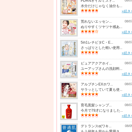
PDRNオイルミスト...
08/0
水分だけじゃなく油分も...
»続き
荒れないエッセン...
08/0
ぬりやすくツヤツヤ感あ...
»続き
5in1レチビタC・E...
08/0
さっぱりとした軽い使用...
»続き
ピュアアクアホイ...
08/0
ユーアップさんの洗顔料...
»続き
アルブチンEXホワ...
08/0
サラッとしていて夏も使...
»続き
育毛黒髪シャンプ...
08/0
今月で79才になりました...
»続き
デトランスα(ワキ...
08/0
もう何年も前から愛用さ...