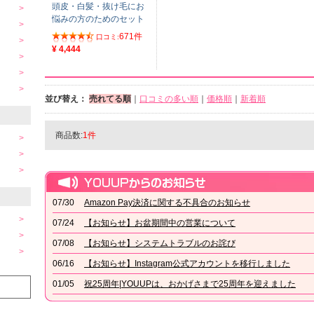
頭皮・白髪・抜け毛にお
悩みの方のためのセット
671件
口コミ:
¥ 4,444
並び替え：
売れてる順
｜
口コミの多い順
｜
価格順
｜
新着順
商品数:
1件
07/30
Amazon Pay決済に関する不具合のお知らせ
07/24
【お知らせ】お盆期間中の営業について
07/08
【お知らせ】システムトラブルのお詫び
06/16
【お知らせ】Instagram公式アカウントを移行しました
01/05
祝25周年|YOUUPは、おかげさまで25周年を迎えました