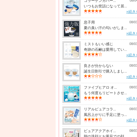
コラーゲンカバー...
08/0
いつもお世話になって居...
»続き
息子用
08/0
夏の臭い汗の匂いがしま...
»続き
ミストもいい感じ
08/0
奇跡の石鹸は愛用してい...
»続き
良さが分からない
08/0
誕生日割引で購入しまし...
»続き
ファイブヒアロ オ...
08/0
もう何度もリピートさせ...
»続き
リアルピュアコラ...
08/0
風呂上がりに手足に塗っ...
»続き
ピュアアクアホイ...
08/0
朝の洗顔とお風呂での顔...