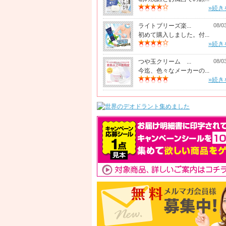
»続き
ライトブリーズ楽...
08/0
初めて購入しました。付...
»続き
つや玉クリーム ...
08/0
今迄、色々なメーカーの...
»続き