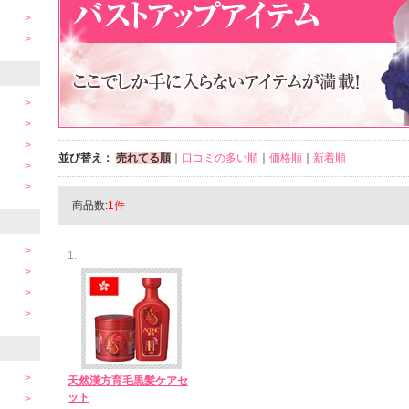
並び替え：
売れてる順
｜
口コミの多い順
｜
価格順
｜
新着順
商品数:
1件
1.
天然漢方育毛黒髪ケアセ
ット