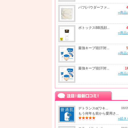
パフ(パウダーファ...
»商品
ボトックスBB洗顔...
»商品
最強キープ!顔汗対...
»商品
最強キープ!顔汗対...
1
»商品
デトランスα(ワキ...
08/0
もう何年も前から愛用さ...
»続き