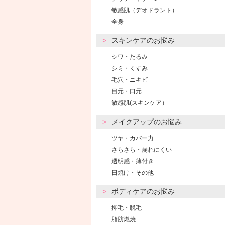
敏感肌（デオドラント）
全身
スキンケアのお悩み
シワ・たるみ
シミ・くすみ
毛穴・ニキビ
目元・口元
敏感肌(スキンケア）
メイクアップのお悩み
ツヤ・カバー力
さらさら・崩れにくい
透明感・薄付き
日焼け・その他
ボディケアのお悩み
抑毛・脱毛
脂肪燃焼