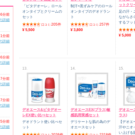
ットクリー
「ピタデオーレ」ロール
制汗×黒ずみケアのロール
オンタイプとクリームの
オンタイプのデオドラン
足の汗・
6分前
セット
ト
ながらさ
の詳細
するフッ
205件
257件
口コミ:
口コミ:
¥ 5,500
¥ 3,800
¥ 5,000
11分前
の詳細
36分前
の詳細
13.
14.
15.
37分前
の詳細
37分前
の詳細
デオエース&ピタデオー
デオエースEX(プラス)敏
デオエース
レEX使い比べセット
感肌用実感セット
ラス)
45分前
デオドラント使い比べセ
デリケートな肌の為のデ
【デオエ
の詳細
ット
オエースセット
汗やニオ
い上げる
2026件
2318件
口コミ:
口コミ: