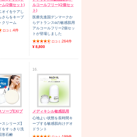
ム(2個セット)
ルコールフリー)(2個セッ
ト)
ニオイをケアし
らさらをキープ
医療先進国デンマークか
トクリーム
らデトランスαの敏感肌用
アルコールフリー2個セッ
4件
口コミ:
トが登場しました
264件
口コミ:
¥ 8,800
16.
ソープEX(プ
メディキシル敏感肌用
心地よい状態を長時間キ
ースシリーズ】
ープする敏感肌向けデオ
イをすっきり洗
ドラント
固形石鹸
199件
口コミ: