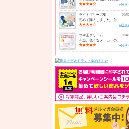
»続き
ライトブリーズ楽...
08/0
初めて購入しました。付...
»続き
つや玉クリーム ...
08/0
今迄、色々なメーカーの...
»続き