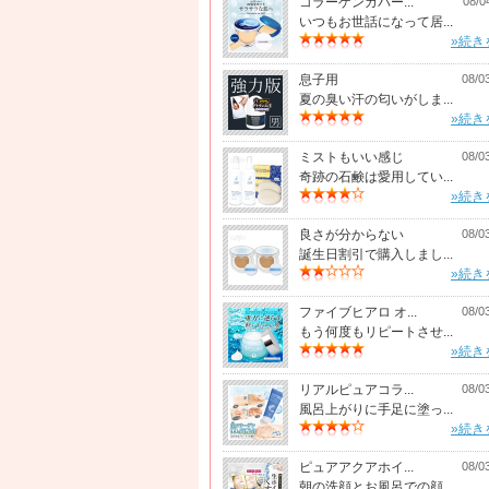
コラーゲンカバー...
08/0
いつもお世話になって居...
»続き
息子用
08/0
夏の臭い汗の匂いがしま...
»続き
ミストもいい感じ
08/0
奇跡の石鹸は愛用してい...
»続き
良さが分からない
08/0
誕生日割引で購入しまし...
»続き
ファイブヒアロ オ...
08/0
もう何度もリピートさせ...
»続き
リアルピュアコラ...
08/0
風呂上がりに手足に塗っ...
»続き
ピュアアクアホイ...
08/0
朝の洗顔とお風呂での顔...