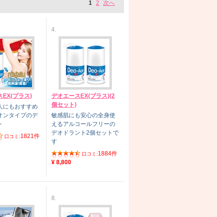
1
2
次へ
4.
EX(プラス)
デオエースEX(プラス)(2
個セット)
人にもおすすめ
オンタイプのデ
敏感肌にも安心の全身使
ト
えるアルコールフリーの
デオドラント2個セットで
1821件
口コミ:
す
1884件
口コミ:
¥ 8,800
8.