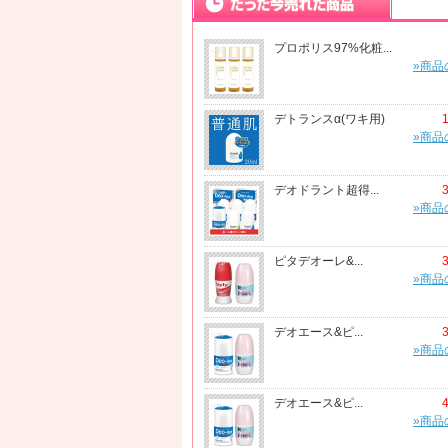
プロポリス97%化粧...
»商品
デトランスα(ワキ用)
»商品
デオドラント超得...
»商品
ピタデオーレ&...
»商品
デオエース&ピ...
»商品
デオエース&ピ...
»商品