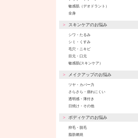
敏感肌（デオドラント）
全身
スキンケアのお悩み
シワ・たるみ
シミ・くすみ
毛穴・ニキビ
目元・口元
敏感肌(スキンケア）
メイクアップのお悩み
ツヤ・カバー力
さらさら・崩れにくい
透明感・薄付き
日焼け・その他
ボディケアのお悩み
抑毛・脱毛
脂肪燃焼