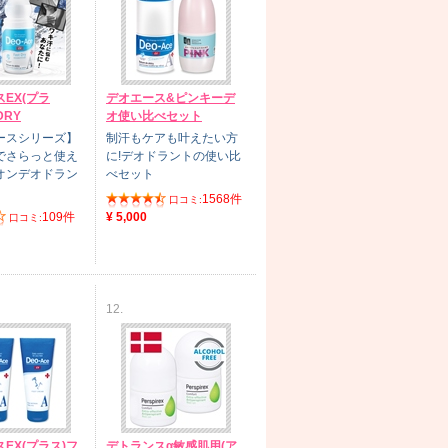
EX(プラ
デオエース&ピンキーデ
DRY
オ使い比べセット
ースシリーズ】
制汗もケアも叶えたい方
でさらっと使え
に!デオドラントの使い比
オンデオドラン
べセット
1568件
口コミ:
109件
¥ 5,000
口コミ:
12.
EX(プラス)フ
デトランスα敏感肌用(ア