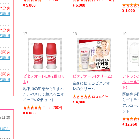
¥ 5,000
¥ 6,000
45分前
¥ 1,900
の詳細
55分前
17.
18.
19.
の詳細
時間前
の詳細
時間前
ピタデオーレEX(2個セッ
ピタデオーレ(クリーム)
デトラン
の詳細
ト)
ルコールフ
全身に使えるピタデオー
ト)
地中海の知恵から生まれ
レのクリーム
た、やさしく頼れるニオ
医療先進
4件
口コミ:
イケアの2個セット
らデトラ
¥ 4,800
アルコー
200件
口コミ:
ット
¥ 8,800
5 11:20
¥ 12,960
を読む