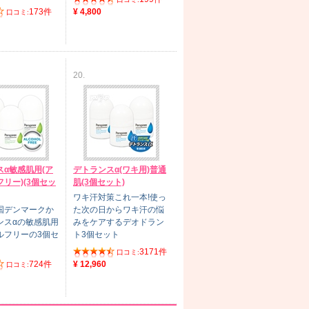
173件
¥ 4,800
口コミ:
20.
スα敏感肌用(ア
デトランスα(ワキ用)普通
リー)(3個セッ
肌(3個セット)
ワキ汗対策これ一本!使っ
国デンマークか
た次の日からワキ汗の悩
ンスαの敏感肌用
みをケアするデオドラン
ルフリーの3個セ
ト3個セット
3171件
口コミ:
724件
¥ 12,960
口コミ: