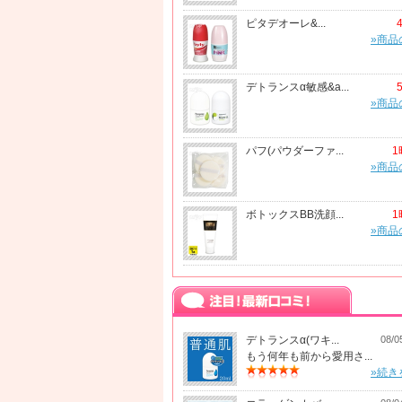
ピタデオーレ&...
»商品
デトランスα敏感&a...
»商品
パフ(パウダーファ...
1
»商品
ボトックスBB洗顔...
1
»商品
デトランスα(ワキ...
08/0
もう何年も前から愛用さ...
»続き