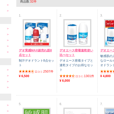
商品数:
32件
1.
2.
3.
デオ実感MAX超売れ筋8
デオエース密着速乾使い
デオエース
点セット
比べセット
敏感肌の
制汗デオドラント8点セッ
デオエース密着タイプと
なロール
ト
速乾タイプのお得なセッ
オドラン
ト
2507件
口コミ:
¥ 6,500
1301件
¥ 4,800
口コミ:
¥ 6,000
5.
6.
7.