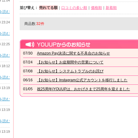
4 11:04
並び替え：
売れてる順
｜
口コミの多い順
｜
価格順
｜
新着順
を読む
3 23:24
商品数:
32件
を読む
3 22:25
07/30
Amazon Pay決済に関する不具合のお知らせ
を読む
07/24
【お知らせ】お盆期間中の営業について
3 18:12
07/08
【お知らせ】システムトラブルのお詫び
を読む
06/16
【お知らせ】Instagram公式アカウントを移行しました
3 13:19
01/05
祝25周年|YOUUPは、おかげさまで25周年を迎えました
を読む
3 13:19
を読む
3 13:19