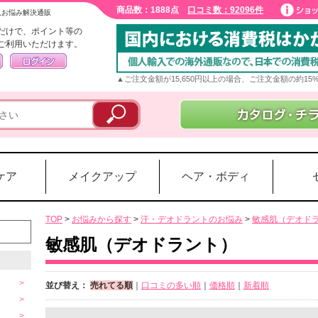
商品数：1888点
口コミ数：92096件
入お悩み解決通販
だけで、ポイント等の
ご利用いただけます。
▲ご注文金額が15,650円以上の場合、ご注文金額の約1
ケア
メイクアップ
ヘア・ボディ
TOP
>
お悩みから探す
>
汗・デオドラントのお悩み
>
敏感肌（デオド
敏感肌（デオドラント）
並び替え：
売れてる順
｜
口コミの多い順
｜
価格順
｜
新着順