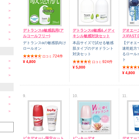
デトランスα敏感肌用(ア
デトランスα敏感&メディ
デオエース
ルコールフリー)
キシル敏感対決セット
ス)FAST 
デトランスαの敏感肌向け
本品サイズで試せる敏感
【デオエ
ロールオン
肌タイプのデオドラント
速乾処方
対決セット
るロール
724件
口コミ:
ト
¥ 4,800
924件
口コミ:
¥ 5,000
¥ 4,800
9.
10.
11.
ピタデオーレ限定セット
ピンキーデオ
デオエース