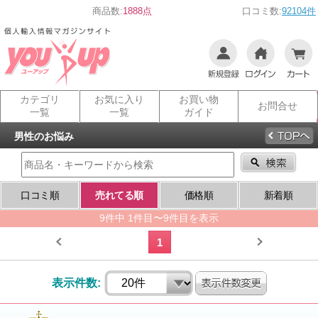
商品数:
1888点
口コミ数:
92104件
カテゴリ
お気に入り
お買い物
お問合せ
一覧
一覧
ガイド
男性のお悩み
口コミ順
売れてる順
価格順
新着順
9件中 1件目〜9件目を表示
1
表示件数: