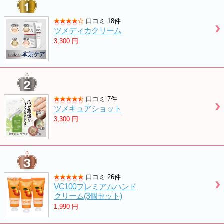
口コミ:18件
ツメディカクリーム
3,300
円
口コミ:7件
ツメキュアショット
3,300
円
口コミ:26件
VC100プレミアムハンド
クリーム(3個セット)
1,990
円