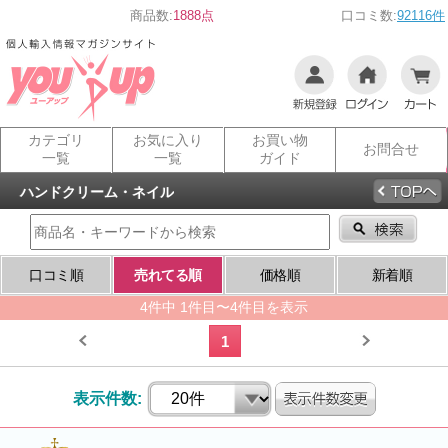
商品数:
1888点
口コミ数:
92116件
カテゴリ
お気に入り
お買い物
お問合せ
一覧
一覧
ガイド
ハンドクリーム・ネイル
口コミ順
売れてる順
価格順
新着順
4件中 1件目〜4件目を表示
1
表示件数: