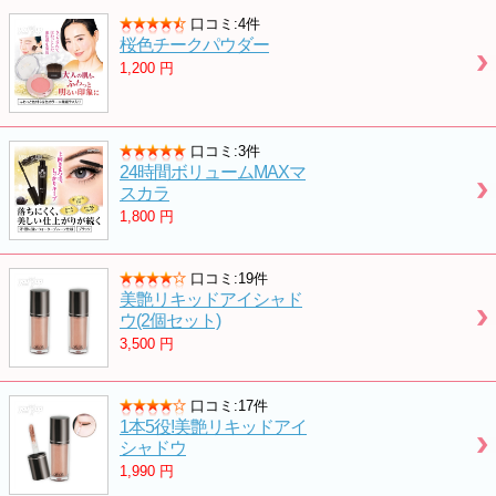
口コミ:4件
桜色チークパウダー
1,200
円
口コミ:3件
24時間ボリュームMAXマ
スカラ
1,800
円
口コミ:19件
美艶リキッドアイシャド
ウ(2個セット)
3,500
円
口コミ:17件
1本5役!美艶リキッドアイ
シャドウ
1,990
円