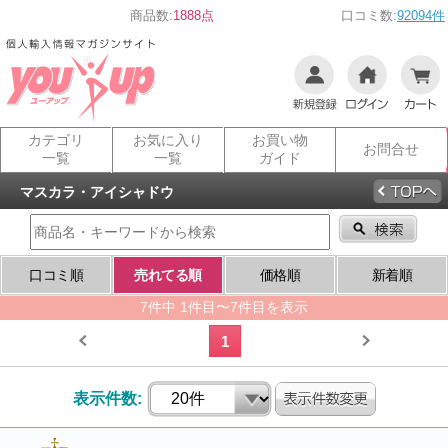
商品数:
1888点
口コミ数:
92094件
カテゴリ
お気に入り
お買い物
お問合せ
一覧
一覧
ガイド
マスカラ・アイシャドウ
口コミ順
売れてる順
価格順
新着順
7件中 1件目〜7件目を表示
1
表示件数: