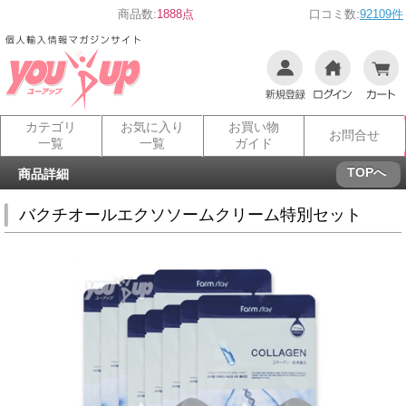
商品数:
1888点
口コミ数:
92109件
カテゴリ
お気に入り
お買い物
お問合せ
一覧
一覧
ガイド
TOPへ
商品詳細
バクチオールエクソソームクリーム特別セット