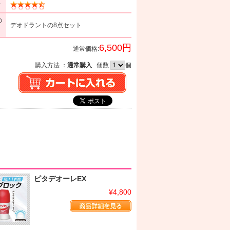
ミ
の
デオドラントの8点セット
6,500円
通常価格:
購入方法 ：
通常購入
個数
個
ピタデオーレEX
¥4,800