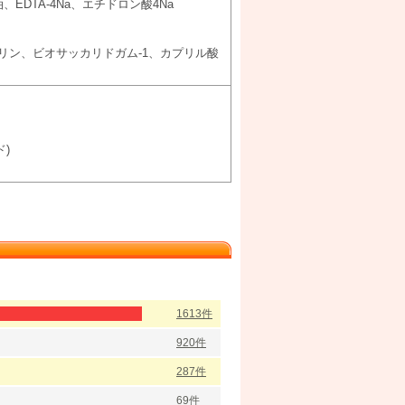
DTA-4Na、エチドロン酸4Na
セリン、ビオサッカリドガム-1、カプリル酸
ド)
ク
1613件
920件
287件
69件