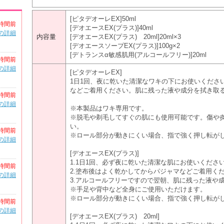
[ピタデオーレEX]50ml
時間前
[デオエースEX(プラス)]40ml
の詳細
内容量
[デオエースEX(プラス) 20ml]20ml×3
[デオエースソープEX(プラス)]100g×2
[デトランスα敏感肌用(アルコールフリー)]20ml
時間前
の詳細
[ピタデオーレEX]
1日1回、夜に乾いた清潔なワキの下にお使いくださ
などご着用ください。肌に残った液や成分を拭き取
時間前
の詳細
※本製品はワキ専用です。
※脱毛や剃毛してすぐの肌にも使用可能です。傷や
い。
時間前
※ロール部分が動きにくい場合、指で強く押し転が
の詳細
[デオエースEX(プラス)]
1.1日1回、必ず夜に乾いた清潔な肌にお使いくださ
時間前
2.塗布後はよく乾かしてからパジャマなどご着用く
の詳細
3.アルコールフリーですので翌朝、肌に残った液や
※手足や背中など全身にご使用いただけます。
※ロール部分が動きにくい場合、指で強く押し転が
時間前
の詳細
[デオエースEX(プラス) 20ml]