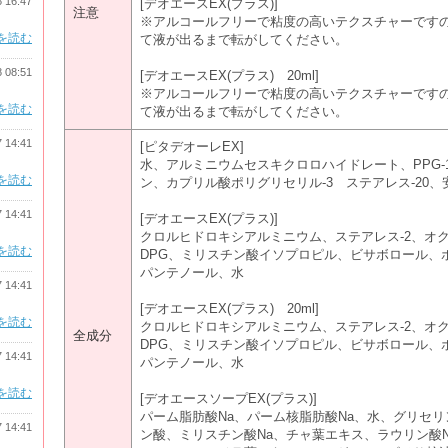
8 16:47
[デオエースEX(プラス)]
注意
※アルコールフリーで粘度の高いテクスチャーです
を読む
て液が出るまで転がしてください。
8 08:51
[デオエースEX(プラス) 20ml]
※アルコールフリーで粘度の高いテクスチャーです
を読む
て液が出るまで転がしてください。
7 14:41
[ピタデオーレEX]
水、アルミニウムセスキクロロハイドレート、PPG-
を読む
ン、カプリル酸ポリグリセリル-3 ステアレス-20、安息
7 14:41
[デオエースEX(プラス)]
クロルヒドロキシアルミニウム、ステアレス-2、オク
を読む
DPG、ミリスチン酸イソプロピル、ビサボロール、
パンテノール、水
7 14:41
[デオエースEX(プラス) 20ml]
を読む
クロルヒドロキシアルミニウム、ステアレス-2、オク
全成分
DPG、ミリスチン酸イソプロピル、ビサボロール、
7 14:41
パンテノール、水
を読む
[デオエースソープEX(プラス)]
パーム脂肪酸Na、パーム核脂肪酸Na、水、グリセ
7 14:41
ン酸、ミリスチン酸Na、チャ葉エキス、ラウリン酸