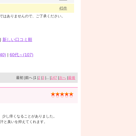
45件
のではありませんので、ご了承ください。
|
新しい口コミ順
40)
|
60代～(107)
最初 |前へ |1 |
2
|
3
|... |
147
|
次へ
|
最後
、少し痒くなることがありました。
汗と臭いを抑えてくれます。