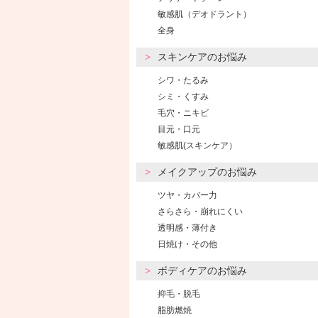
敏感肌（デオドラント）
全身
スキンケアのお悩み
シワ・たるみ
シミ・くすみ
毛穴・ニキビ
目元・口元
敏感肌(スキンケア）
メイクアップのお悩み
ツヤ・カバー力
さらさら・崩れにくい
透明感・薄付き
日焼け・その他
ボディケアのお悩み
抑毛・脱毛
脂肪燃焼