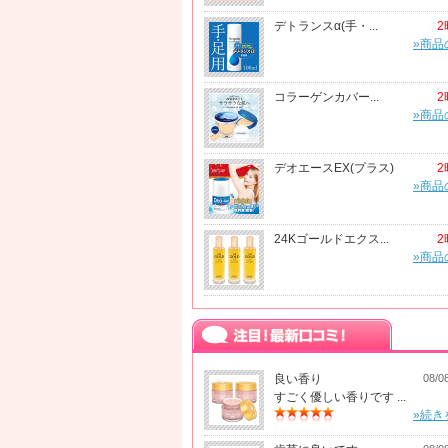
デトランスα(手・...
2
»商品
コラーゲンカバー...
2
»商品
デオエースEX(プラス)
2
»商品
24Kゴールドエクス...
2
»商品
良い香り
08/0
すごく優しい香りです ...
»続き