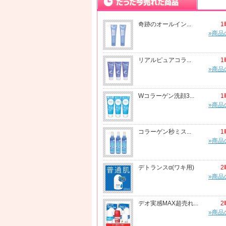
奇跡のオールイン...
1
»商品
リアルピュアコラ...
1
»商品
Wコラーゲン洗顔3...
1
»商品
コラーゲン秒ミス...
1
»商品
デトランスα(ワキ用)
2
»商品
デオ実感MAX超売れ...
2
»商品