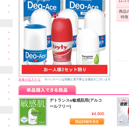
口コ
商品
特徴
画像を拡大する
※パッケージは現物と若干異なる場合がございます
デトランスα敏感肌用(アルコ
ールフリー)
¥4,800