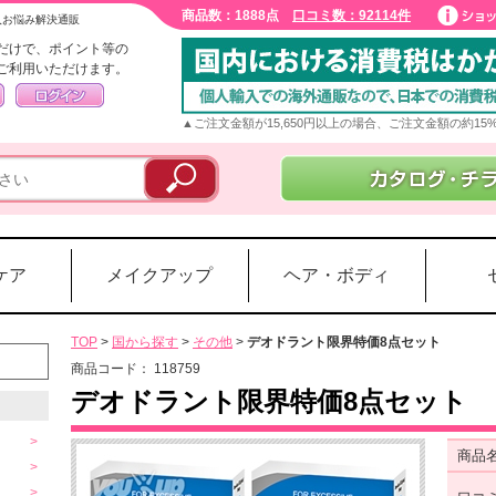
商品数：1888点
口コミ数：92114件
入お悩み解決通販
だけで、ポイント等の
ご利用いただけます。
▲ご注文金額が15,650円以上の場合、ご注文金額の約1
ケア
メイクアップ
ヘア・ボディ
TOP
>
国から探す
>
その他
>
デオドラント限界特価8点セット
商品コード：
118759
デオドラント限界特価8点セット
商品