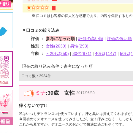
※ 口コミはお客様の個人的な感想であり、内容を保証するも
▼口コミの絞り込み
評価
：
参考になった順
|
評価の高い順
|
評価の低い順
性別
：
女性(2639)
|
男性(293)
年齢
：
～20代(350)
|
30代(871)
|
40代(1147)
|
50代(4
現在の絞り込み条件：参考になった順
口コミ数：2934件
ミナ
:39歳 女性
2017/06/30
痒くないです!!
私はいつもデトランスαを使っています。汗と臭いは抑えてくれますが
今回初めてデオエースを使ってみましたが、全く痒みはなく、しっかり
これから夏ですが、デオエースのおかげで快適に過ごせそうです。