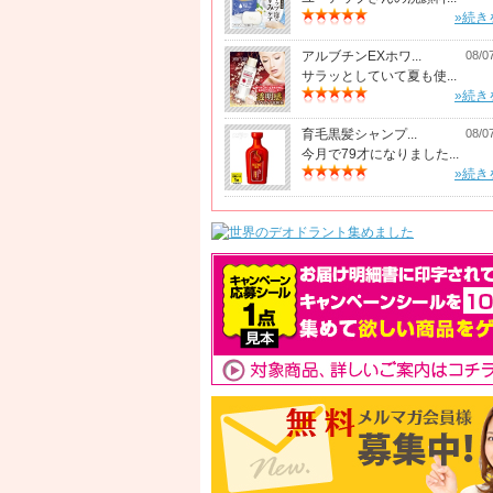
»続き
アルブチンEXホワ...
08/0
サラッとしていて夏も使...
»続き
育毛黒髪シャンプ...
08/0
今月で79才になりました...
»続き