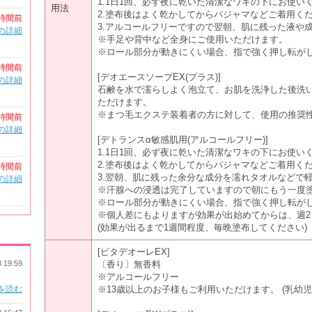
1.1日1回、必ず夜に乾いた清潔なワキの下にお使い
用法
2.塗布後はよく乾かしてからパジャマなどご着用く
時間前
3.アルコールフリーですので翌朝、肌に残った液や
の詳細
※手足や背中など全身にご使用いただけます。
※ロール部分が動きにくい場合、指で強く押し転が
時間前
[デオエースソープEX(プラス)]
の詳細
石鹸を水で濡らしよく泡立て、お肌を洗浄した後洗
ただけます。
※まつ毛エクステ装着者の方に対して、使用の推奨
時間前
の詳細
[デトランスα敏感肌用(アルコールフリー)]
1.1日1回、必ず夜に乾いた清潔なワキの下にお使い
2.塗布後はよく乾かしてからパジャマなどご着用く
時間前
3.翌朝、肌に残った余分な成分を濡れタオルなどで
の詳細
※汗腺への浸透は完了していますので朝にもう一度
※ロール部分が動きにくい場合、指で強く押し転が
※個人差にもよりますが効果が出始めてからは、週2
(効果が出るまで1週間程度、毎晩塗布してください)
[ピタデオーレEX]
8 19:59
〔香り〕無香料
※アルコールフリー
を読む
※13歳以上のお子様もご利用いただけます。 (乳幼児