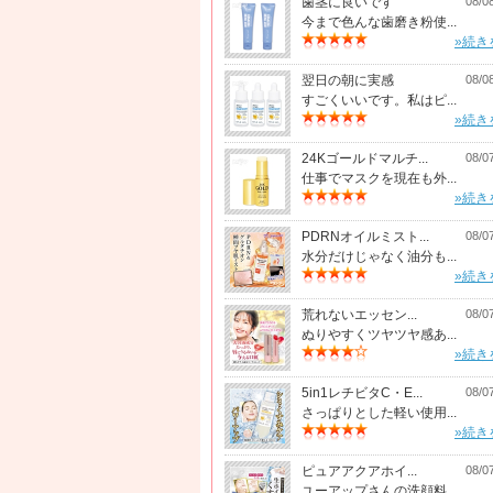
歯茎に良いです
08/0
今まで色んな歯磨き粉使...
»続き
翌日の朝に実感
08/0
すごくいいです。私はピ...
»続き
24Kゴールドマルチ...
08/0
仕事でマスクを現在も外...
»続き
PDRNオイルミスト...
08/0
水分だけじゃなく油分も...
»続き
荒れないエッセン...
08/0
ぬりやすくツヤツヤ感あ...
»続き
5in1レチビタC・E...
08/0
さっぱりとした軽い使用...
»続き
ピュアアクアホイ...
08/0
ユーアップさんの洗顔料...