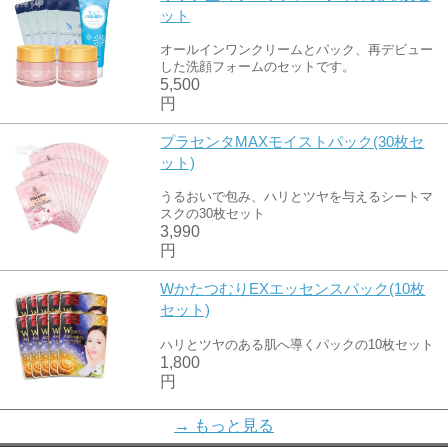
ット
オールインワンクリームとパック、再デビュー
した洗顔フォームのセットです。
5,500
円
プラセンタMAXモイストパック(30枚セ
ット)
うるおいで包み、ハリとツヤを与えるシートマ
スクの30枚セット
3,990
円
WかたつむりEXエッセンスパック(10枚
セット)
ハリとツヤのある肌へ導くパックの10枚セット
1,800
円
潤い感動大容量パック40枚セット
→ もっと見る