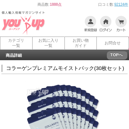
商品数:
1888点
口コミ数:
92124件
カテゴリ
お気に入り
お買い物
お問合せ
一覧
一覧
ガイド
TOPへ
商品詳細
コラーゲンプレミアムモイストパック(30枚セット)